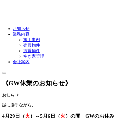
お知らせ
業務内容
施工事例
売買物件
賃貸物件
空き家管理
会社案内
《GW休業のお知らせ》
お知らせ
誠に勝手ながら、
4月29日（
火
）～5月6日（
火
）の間 GWのお休み