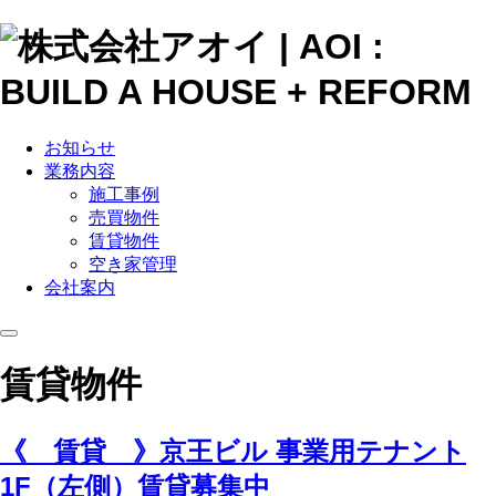
お知らせ
業務内容
施工事例
売買物件
賃貸物件
空き家管理
会社案内
賃貸物件
《 賃貸 》京王ビル 事業用テナント
1F（左側）賃貸募集中