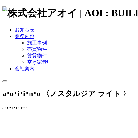
お知らせ
業務内容
施工事例
売買物件
賃貸物件
空き家管理
会社案内
a･o･i･i･n･o 〈ノスタルジア ライト 〉
a･o･i･i･n･o