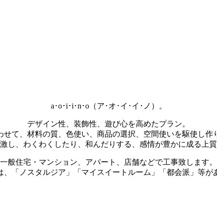
a･o･i･i･n･o（ア･オ･イ･イ･ノ）。
デザイン性、装飾性、遊び心を高めたプラン。
わせて、材料の質、色使い、商品の選択、空間使いを駆使し作
激し、わくわくしたり、和んだりする、感情が豊かに成る上質
一般住宅・マンション、アパート、店舗などで工事致します。
は、「ノスタルジア」「マイスイートルーム」「都会派」等が